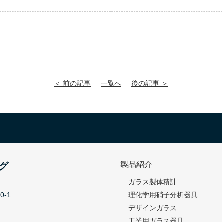
＜ 前の記事
一覧へ
後の記事 ＞
製品紹介
グ
ガラス製体積計
-1
理化学用硝子分析器具
デザインガラス
工業用ガラス器具