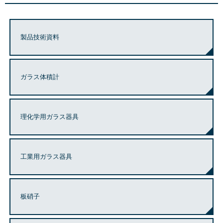
製品技術資料
ガラス体積計
理化学用ガラス器具
工業用ガラス器具
板硝子