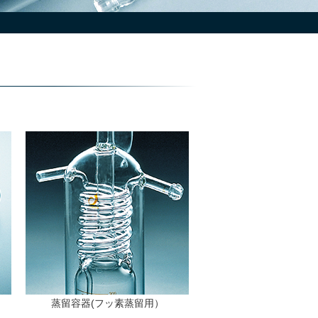
蒸留容器(フッ素蒸留用）