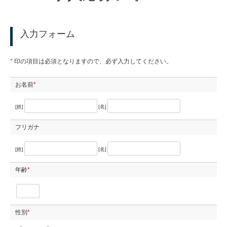
入力フォーム
*
印の項目は必須となりますので、必ず入力してください。
お名前
*
[姓]
[名]
フリガナ
[姓]
[名]
年齢
*
性別
*