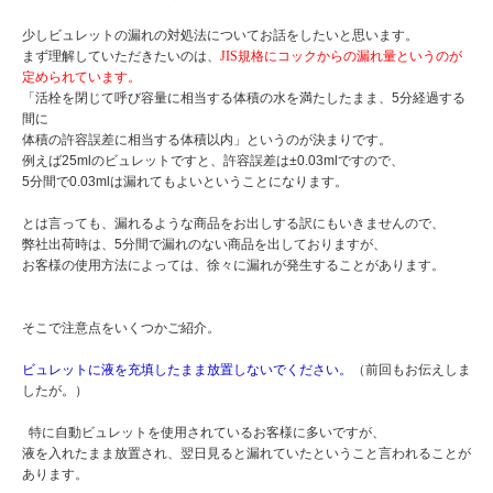
少しビュレットの漏れの対処法についてお話をしたいと思います。
まず理解していただきたいのは、
JIS規格にコックからの漏れ量というのが
定められています。
「活栓を閉じて呼び容量に相当する体積の水を満たしたまま、5分経過する
間に
体積の許容誤差に相当する体積以内」というのが決まりです。
例えば25mlのビュレットですと、許容誤差は±0.03mlですので、
5分間で0.03mlは漏れてもよいということになります。
とは言っても、漏れるような商品をお出しする訳にもいきませんので、
弊社出荷時は、5分間で漏れのない商品を出しておりますが、
お客様の使用方法によっては、徐々に漏れが発生することがあります。
そこで注意点をいくつかご紹介。
ビュレットに液を充填したまま放置しないでください。
（前回もお伝えしま
したが。）
特に自動ビュレットを使用されているお客様に多いですが、
液を入れたまま放置され、翌日見ると漏れていたということ言われることが
あります。