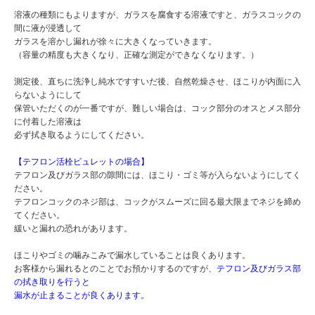
溶液の種類にもよりますが、ガラスを腐食する溶液ですと、ガラスコックの
間に液が浸透して
ガラスを溶かし漏れが徐々に大きくなっていきます。
（容量の精度も大きくなり、正確な測定ができなくなります。）
測定後、直ちに洗浄し純水ですすいだ後、自然乾燥させ、ほこりが内面に入
らないようにして
保管いただくのが一番ですが、難しい場合は、コック部分のオスとメス部分
に付着した溶液は
必ず拭き取るようにしてください。
【テフロン活栓ビュレットの場合】
テフロン及びガラス部の隙間には、ほこり・ゴミ等が入らないようにしてく
ださい。
テフロンコックのネジ部は、コックがスムーズに回る最大限までネジを締め
てください。
緩いと漏れの恐れがあります。
ほこりやゴミの噛みこみで漏水していることは良くあります。
お客様から漏れるとのことでお預かりするのですが、
テフロン及びガラス部
の拭き取りを行うと
漏水が止まることが良くあります。